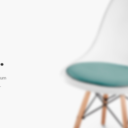
.
tum
.